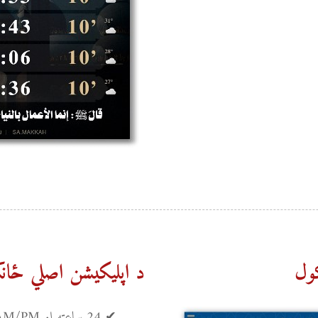
کول
د اپلیکیشن اصلي ځانګ
✔ 24 ساعته او AM/PM سیسټم سره ساعت