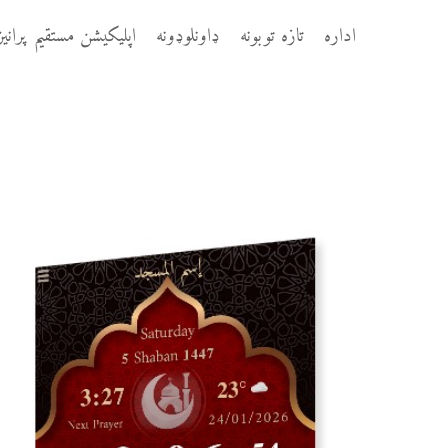
اداره
تازه توبونه
ډاونلوډونه
اپلیکیشن مستقیم پرانی