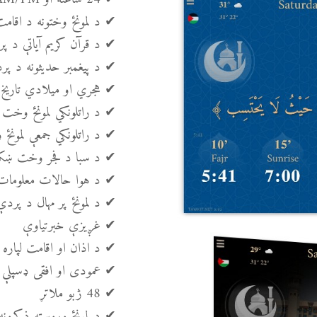
✔ د لمونځ وختونه د اقام
✔ د قرآن کریم آیاتې د پ
✔ د پیغمبر حدیثونه د پر
✔ هجري او میلادي تاریخ
✔ د راتلونکي لمونځ وخت
✔ د راتلونکي جمعې لمون
✔ د سبا د فجر وخت ښکا
✔ د هوا حالات معلومات
✔ د لمونځ پر مهال د پردې
✔ غږیزې خبرتیاوې
✔ د اذان او اقامت لپاره
✔ عمودی او افقی ډسپلې م
✔ 48 ژبو ملاتړ
✔ د لمونځ وروسته ذکرونه