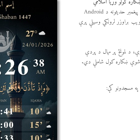
کاره کولو وړیا اسلامي
. ساعت، د لمونځ وختونه، د قرآن کریم آیاتې، او د پیغمبر حدیثونه د Android
یزیون پردو، سمارټ TV، یا کوم ویب براوزر لرونکي وسیلې پرې
، د لمونځ پر مهال د پردې
ډ شوې ښکاره کول شاملې دي.
 په مسجدونو کې: