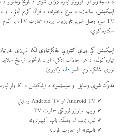
د مسجدونو او کورونو لپاره ډیزاین شوی د لمونځ وختونو د ښ
اپلیکیشن
TV سره وصل شویو ټلو
ښکاره کوي.
اپلیکیشن کې
لکه غږیزې خبرتیاوې
ډېرې ګټورې ځانګړتیاوې
تیاره کول، د هوا حالات اټکل، او د لمونځونو ترمنځ سلای
نورې ځانګړتیاوې تاسو
دلته
وګورئ
د اپلیکیشن د کارولو لپاره
مدرک شوي وسایل او سیسټمونه
✔ Android TV او Android TV وسایل
✔ ویب براوزر لرونکي سمارټ TV
✔ لیپ ټاپ او ډیسک ټاپ کمپیوټرونه
✔ ټابلیټونه او سمارټ فونونه