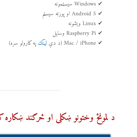
✔ Windows سیسټمونه
✔ Android 5 او پورته سیسټم
✔ Linux ویشونه
✔ Raspberry Pi وسایل
✔ Mac / iPhone (د دې
لینک
په کارولو سره)
د لمونځ وختونو ښکلی او څرګند ښکاره 