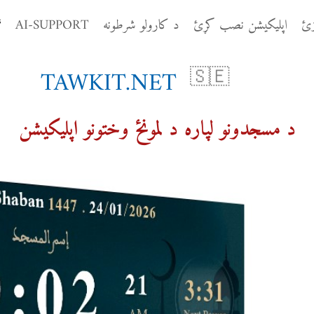
زئ
اپلیکیشن نصب کړئ
د کارولو شرطونه
AI-SUPPORT
S
TAWKIT.NET
🇸🇪
د مسجدونو لپاره د لمونځ وختونو اپلیکیشن