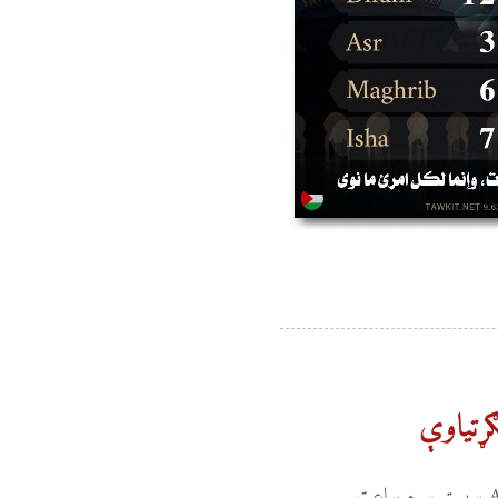
ړتیاوې