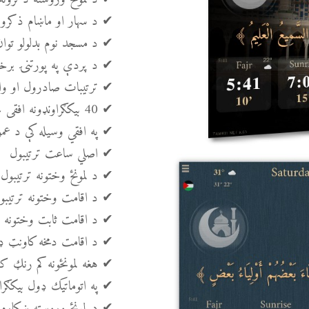
✔ د سهار او ماښام ذکرون
✔ د مسجد نوم بدلولو توان
✔ د پردې په پورتنۍ برخه 
✔ ترتیبات صادرول او وا
✔ 40 بیکګراونډونه افقی حالت لپاره او 40 عمودی حالت لپاره
✔ په افقي وسیله کې د عم
✔ اصلي ساعت ترتیبول
✔ د لمونځ وختونه ترتیبول
✔ د اقامت وختونه ترتیبو
✔ د اقامت ثابت وختونه ت
✔ د اقامت دمخه کاونټ ډ
✔ هغه لمونځونه کم رنګ 
✔ په اتوماتيک ډول بیکګراو
✔ د لمونځ وروسته ښکاره 