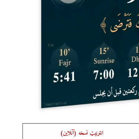
انټرنیټ نسخه (آنلاین)