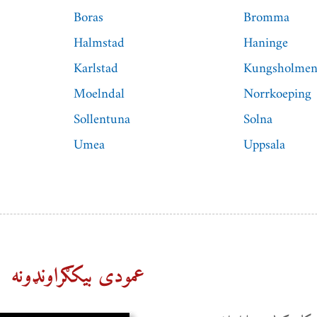
Boras
Bromma
Halmstad
Haninge
Karlstad
Kungsholme
Moelndal
Norrkoeping
Sollentuna
Solna
Umea
Uppsala
عمودی بیکګراونډونه