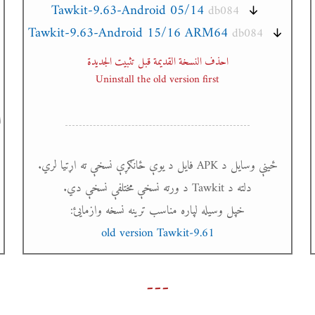
Tawkit-9.63-Android 05/14
db084
Tawkit-9.63-Android 15/16 ARM64
db084
احذف النسخة القديمة قبل تثبيت الجديدة
Uninstall the old version first
ا
ځینې وسایل د APK فایل د یوې ځانګړې نسخې ته اړتیا لري.
دلته د Tawkit د ورته نسخې مختلفې نسخې دي.
خپل وسیله لپاره مناسب ترینه نسخه وازمایئ:
old version Tawkit-9.61
---