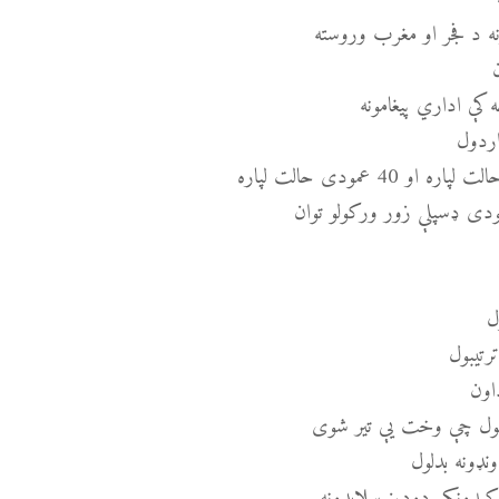
ه د فجر او مغرب وروسته
کې اداري پیغامونه
ردول
ودی ډسپلې زور ورکولو توان
ل
رتیبول
اون
کول چې وخت یې تیر شوی
نډونه بدلول
کېدونکي دودیز سلایډونه