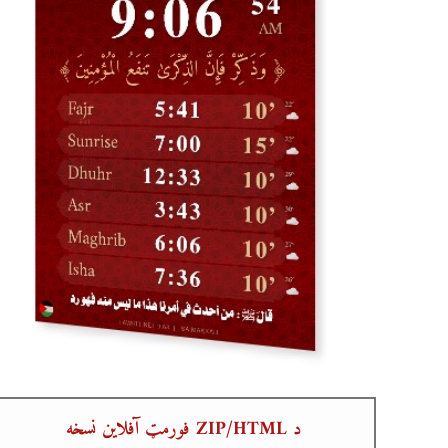
د ZIP/HTML فورمټ آفلاین نسخه