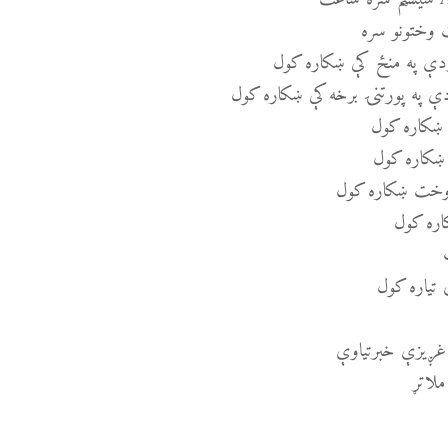
ت وختونو سره
ردې په منځ کې ښکاره کول
دې په پورتنۍ برخه کې ښکاره کول
 ښکاره کول
 ښکاره کول
ځ وخت ښکاره کول
ره کول
 تیاره کول
 غږیزې خبرتیاوې
لاتړ