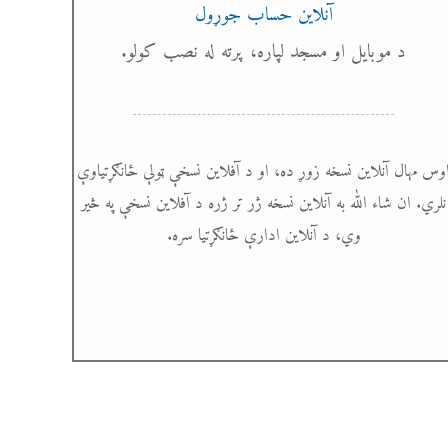
آنلاین حساب جوړول
د موبایل او مسجد لپاره، پرته له نصب کولو.
وس مهال آنلاین نسخه زوړ ده، او د آفلاین نسخې ټولې ځانګړتیاوې
نلري. ان شاء الله به آنلاین نسخه ژر تر ژره د آفلاین نسخې په څیر
وي، د آنلاین ادارې ځانګړتیا سره.