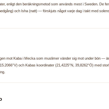
ater, enligt den beräkningsmetod som används mest i Sweden. De fem
nedgång) och Isha (natt) — förskjuts något varje dag i takt med solen
ningen mot Kaba i Mecka som muslimer vänder sig mot under bön — är
15.2066°V) och Kabas koordinater (21,4225°N, 39,8262°Ö) med storkr
ing.
o