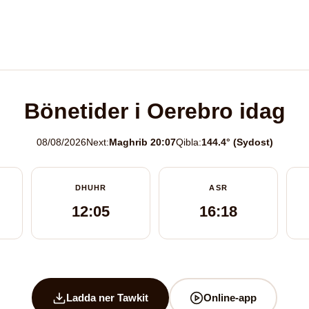
Bönetider i Oerebro idag
08/08/2026
Next:
Maghrib 20:07
Qibla:
144.4° (Sydost)
DHUHR
ASR
12:05
16:18
Ladda ner Tawkit
Online-app