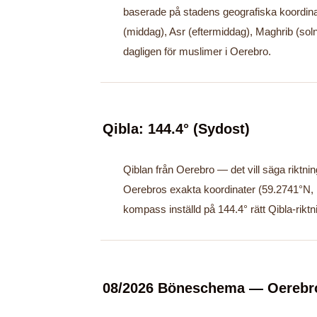
baserade på stadens geografiska koordin
(middag), Asr (eftermiddag), Maghrib (sol
dagligen för muslimer i Oerebro.
Qibla: 144.4° (Sydost)
Qiblan från Oerebro — det vill säga rikt
Oerebros exakta koordinater (59.2741°N, 
kompass inställd på 144.4° rätt Qibla-riktn
08/2026 Böneschema — Oerebr