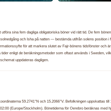
 utföra sina fem dagliga obligatoriska böner vid rätt tid. De fem böner
solnedgång och Isha på natten — bestämda utifrån solens position i f
rmationssyfte för att markera slutet av Fajr-bönens tidsfönster och är
 tider enligt de beräkningsmetoder som oftast används i Sweden, vil
eschemat uppdateras dagligen.
oordinaterna 59.2741°N och 15.2066°V. Befolkningen uppskattas till 1
C+02:00 (Europe/Stockholm). Bönetiderna för Oerebro beräknas med h