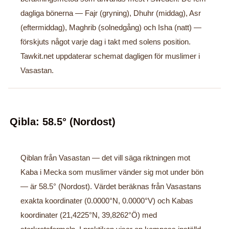
dagliga bönerna — Fajr (gryning), Dhuhr (middag), Asr
(eftermiddag), Maghrib (solnedgång) och Isha (natt) —
förskjuts något varje dag i takt med solens position.
Tawkit.net uppdaterar schemat dagligen för muslimer i
Vasastan.
Qibla: 58.5° (Nordost)
Qiblan från Vasastan — det vill säga riktningen mot
Kaba i Mecka som muslimer vänder sig mot under bön
— är 58.5° (Nordost). Värdet beräknas från Vasastans
exakta koordinater (0.0000°N, 0.0000°V) och Kabas
koordinater (21,4225°N, 39,8262°Ö) med