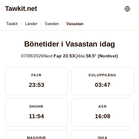
Tawkit.net
Tawkit
Länder
Sweden
Vasastan
Bönetider i Vasastan idag
07/08/2026
Next:
Fajr 23:53
Qibla:
58.5° (Nordost)
FAJR
SOLUPPGÅNG
23:53
03:47
DHUHR
ASR
11:54
16:08
MAGHRIB
ISHA