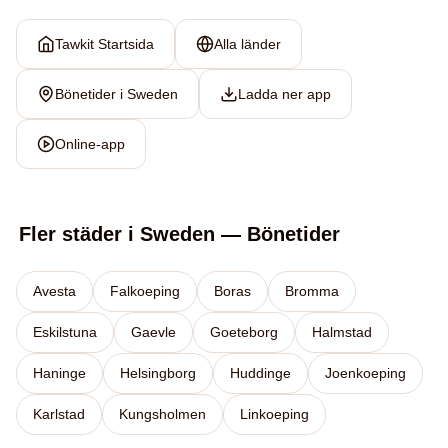
Tawkit Startsida
Alla länder
Bönetider i Sweden
Ladda ner app
Online-app
Fler städer i Sweden — Bönetider
Avesta
Falkoeping
Boras
Bromma
Eskilstuna
Gaevle
Goeteborg
Halmstad
Haninge
Helsingborg
Huddinge
Joenkoeping
Karlstad
Kungsholmen
Linkoeping